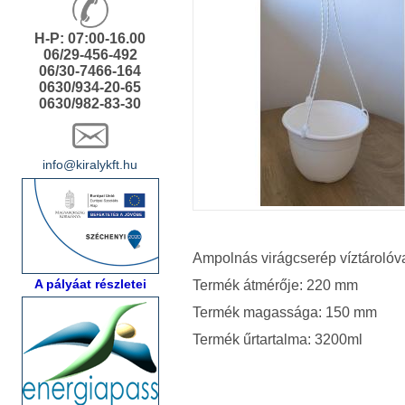
H-P: 07:00-16.00
06/29-456-492
06/30-7466-164
0630/934-20-65
0630/982-83-30
info@kiralykft.hu
Ampolnás virágcserép víztárolóv
A pályáat részletei
Termék átmérője: 220 mm
Termék magassága: 150 mm
Termék űrtartalma: 3200ml