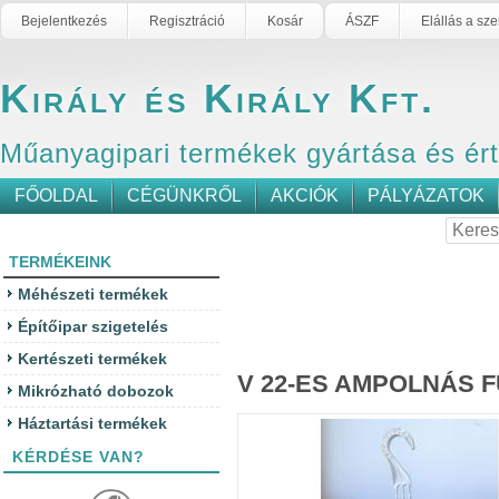
Bejelentkezés
Regisztráció
Kosár
ÁSZF
Elállás a sz
Király és Király Kft.
Műanyagipari termékek gyártása és ér
FŐOLDAL
CÉGÜNKRŐL
AKCIÓK
PÁLYÁZATOK
TERMÉKEINK
Méhészeti termékek
Építőipar szigetelés
Kertészeti termékek
V 22-ES AMPOLNÁS 
Mikrózható dobozok
Háztartási termékek
KÉRDÉSE VAN?