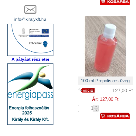
info@kiralykft.hu
A pályáat részletei
100 ml Propoliszos üveg
127,00 Ft
Ár:
127,00 Ft