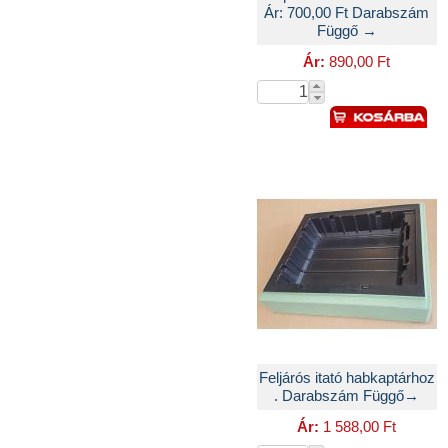
Ár: 700,00 Ft Darabszám
Függő →
Ár:
890,00 Ft
Feljárós itató habkaptárhoz
. Darabszám Függő→
Ár:
1 588,00 Ft