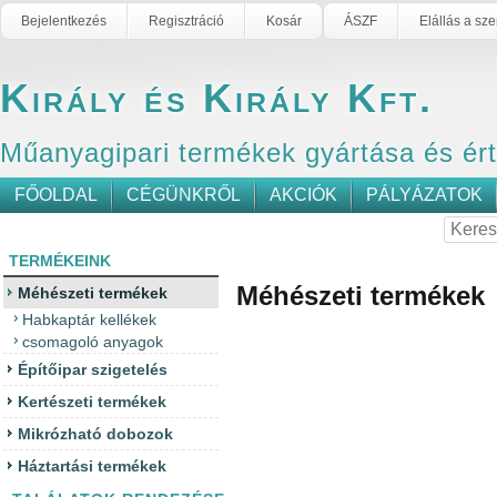
Bejelentkezés
Regisztráció
Kosár
ÁSZF
Elállás a sz
Király és Király Kft.
Műanyagipari termékek gyártása és ér
FŐOLDAL
CÉGÜNKRŐL
AKCIÓK
PÁLYÁZATOK
TERMÉKEINK
Méhészeti termékek
Méhészeti termékek
Habkaptár kellékek
csomagoló anyagok
Építőipar szigetelés
Kertészeti termékek
Mikrózható dobozok
Háztartási termékek