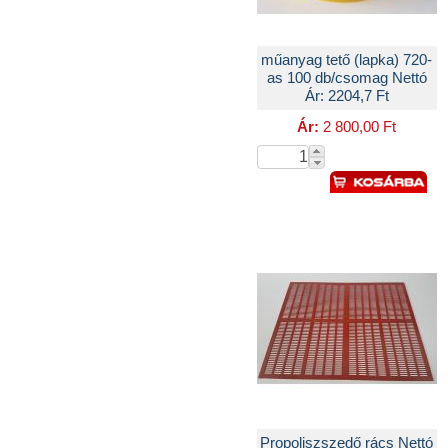
műanyag tető (lapka) 720-
as 100 db/csomag Nettó
Ár: 2204,7 Ft
Ár:
2 800,00 Ft
Propoliszszedő rács Nettó