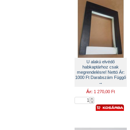
U alakú elvédő
habkaptárhoz csak
megrendelésre! Nettó Ár:
1000 Ft Darabszám Függő
→
Ár:
1 270,00 Ft