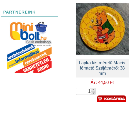
PARTNEREINK
Lapka kis méretű Macis
fémtető Szájátmérő: 38
mm
Ár:
44,50 Ft