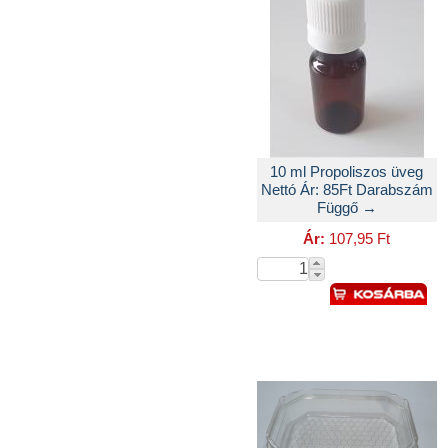
10 ml Propoliszos üveg
Nettó Ár: 85Ft Darabszám
Függő →
Ár:
107,95 Ft