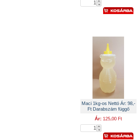
Maci 1kg-os Nettó Ár: 98,-
Ft Darabszám függő
Ár:
125,00 Ft