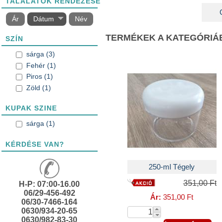
TALÁLATOK RENDEZÉSE
Ár
Dátum
Név
TERMÉKEK A KATEGÓRIÁ
SZÍN
sárga szűrő alkalmazása
sárga (3)
Fehér szűrő alkalmazása
Fehér (1)
Piros szűrő alkalmazása
Piros (1)
Zöld szűrő alkalmazása
Zöld (1)
KUPAK SZINE
sárga szűrő alkalmazása
sárga (1)
KÉRDÉSE VAN?
250-ml Tégely
351,00 Ft
H-P: 07:00-16.00
06/29-456-492
Ár:
351,00 Ft
06/30-7466-164
0630/934-20-65
0630/982-83-30