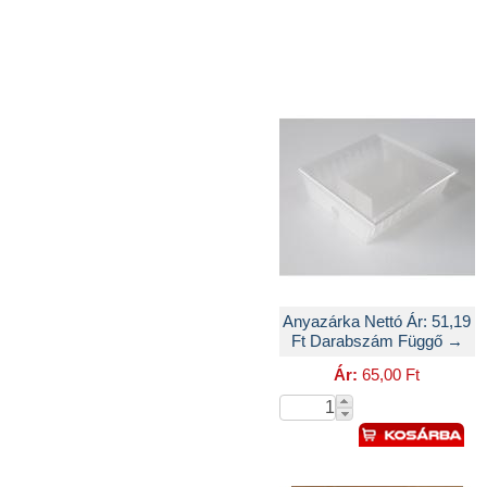
Anyazárka Nettó Ár: 51,19
Ft Darabszám Függő →
Ár:
65,00 Ft