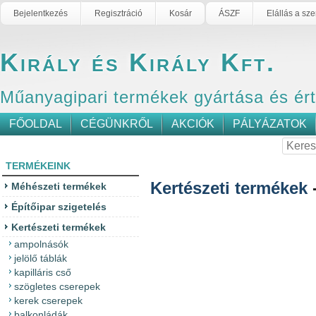
Bejelentkezés
Regisztráció
Kosár
ÁSZF
Elállás a sz
Király és Király Kft.
Műanyagipari termékek gyártása és ér
FŐOLDAL
CÉGÜNKRŐL
AKCIÓK
PÁLYÁZATOK
TERMÉKEINK
Kertészeti termékek
Méhészeti termékek
Építőipar szigetelés
Kertészeti termékek
ampolnásók
jelölő táblák
kapilláris cső
szögletes cserepek
kerek cserepek
balkonládák