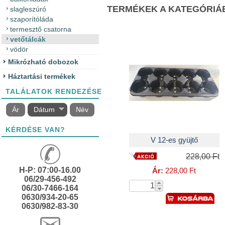
TERMÉKEK A KATEGÓRIÁ
slagleszúró
szaporítóláda
termesztő csatorna
vetőtálcák
vödör
Mikrózható dobozok
Háztartási termékek
TALÁLATOK RENDEZÉSE
Ár
Dátum
Név
KÉRDÉSE VAN?
V 12-es gyüjtő
228,00 Ft
H-P: 07:00-16.00
Ár:
228,00 Ft
06/29-456-492
06/30-7466-164
0630/934-20-65
0630/982-83-30