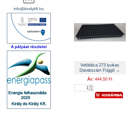
info@kiralykft.hu
A pályáat részletei
Vetőtálca 273 lyukas
Darabszám Függő →
Ár:
444,50 Ft