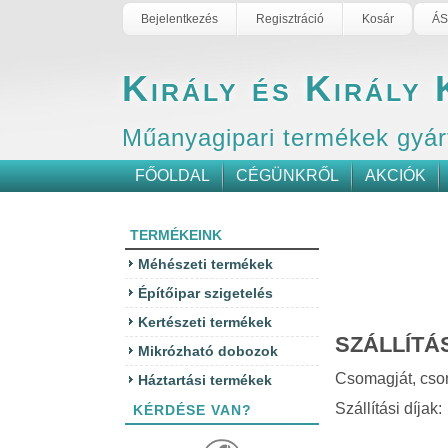
Bejelentkezés
Regisztráció
Kosár
ÁS
Király és Király 
Műanyagipari termékek gyár
FŐOLDAL
CÉGÜNKRŐL
AKCIÓK
TERMÉKEINK
Méhészeti termékek
Építőipar szigetelés
Kertészeti termékek
SZÁLLÍTÁS
Mikrózható dobozok
Csomagját, csoma
Háztartási termékek
Szállítási díjak:
KÉRDÉSE VAN?