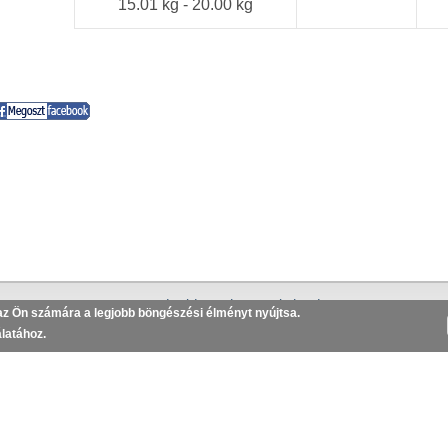
15.01 kg - 20.00 kg
Adatkezelési tájékoztató, regisztráció törlése
z Ön számára a legjobb böngészési élményt nyújtsa.
latához.
Készítette és üzemelteti: MiniBolt
webáruház készítés