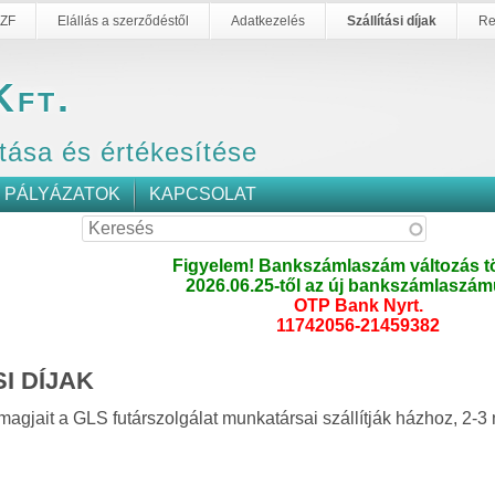
ZF
Elállás a szerződéstől
Adatkezelés
Szállítási díjak
Re
Kft.
tása és értékesítése
PÁLYÁZATOK
KAPCSOLAT
Figyelem! Bankszámlaszám változás tö
2026.06.25-től az új bankszámlaszám
OTP Bank Nyrt.
11742056-21459382
I DÍJAK
gjait a GLS futárszolgálat munkatársai szállítják házhoz, 2-3 n