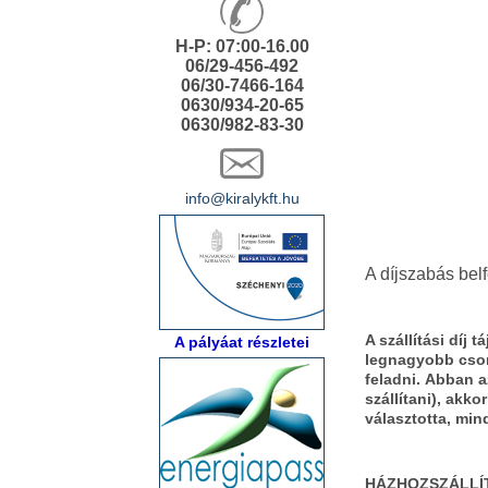
H-P: 07:00-16.00
06/29-456-492
06/30-7466-164
0630/934-20-65
0630/982-83-30
info@kiralykft.hu
A díjszabás belfö
A szállítási díj
A pályáat részletei
legnagyobb cso
feladni. Abban a
szállítani), akk
választotta, min
HÁZHOZSZÁLLÍ