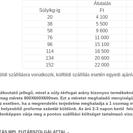
Átutalás
Súly/kg-ig
Ft
20
4 100
38
5 500
58
9 600
76
11 000
96
15 100
114
16 500
134
20 600
152
22 000
ldi szállításra vonatkozik, külföldi szállítás esetén egyedi ajánla
 tájékoztató jellegű, mivel a súly-térfogat arány bizonyos terméke
mag mérete 800X600X600mm. Ezt a méretet meghaladó menyiségü
z esetben, ha a megrendelés terjedelme meghaladja a 1 csomag mé
or helyesbítő proforma számlát küldünk. Az árú 2-3 napon kerül fe
denképpen várja meg a pontos szállítási költséget tartalmazó viss
TÁS MPL FUTÁRSZOLGÁLATTAL -