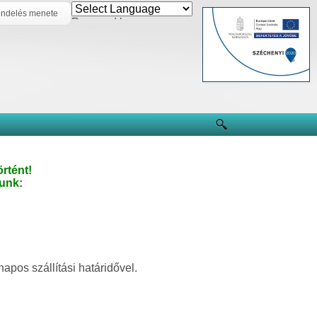
ndelés menete
Powered by
rtént!
unk:
apos szállítási határidővel.