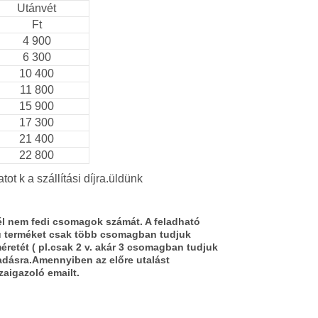
Utánvét
Ft
4 900
6 300
10 400
11 800
15 900
17 300
21 400
22 800
tot k a szállítási díjra.üldünk
knél nem fedi csomagok számát. A feladható
 terméket csak több csomagban tudjuk
retét ( pl.csak 2 v. akár 3 csomagban tudjuk
ladásra.Amennyiben az előre utalást
zaigazoló emailt.