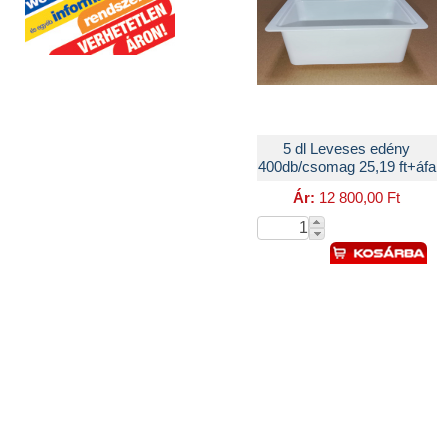
5 dl Leveses edény
400db/csomag 25,19 ft+áfa
Ár:
12 800,00 Ft