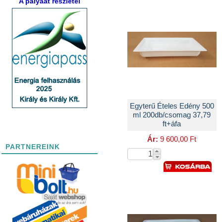
A pályáat részletei
Egyterű Ételes Edény 500
ml 200db/csomag 37,79
ft+áfa
Ár:
9 600,00 Ft
PARTNEREINK