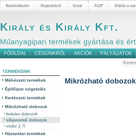
Bejelentkezés
Regisztráció
Kosár
ÁSZF
Elállás a sz
Király és Király Kft.
Műanyagipari termékek gyártása és ér
FŐOLDAL
CÉGÜNKRŐL
AKCIÓK
PÁLYÁZATOK
TERMÉKEINK
Mikrózható dobozok
Méhészeti termékek
Építőipar szigetelés
Kertészeti termékek
Mikrózható dobozok
fedeles dobozok
síkperemű dobozok
vödör 2.7l
Háztartási termékek