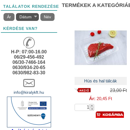
TERMÉKEK A KATEGÓRIÁ
TALÁLATOK RENDEZÉSE
Ár
Dátum
Név
KÉRDÉSE VAN?
H-P: 07:00-16.00
06/29-456-492
06/30-7466-164
0630/934-20-65
0630/982-83-30
Hús és hal tálcák
23,00 Ft
info@kiralykft.hu
Ár:
20,45 Ft