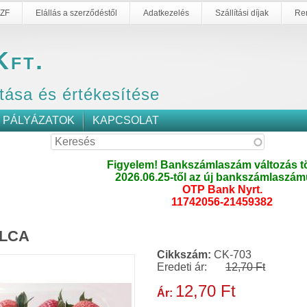
ZF
Elállás a szerződéstől
Adatkezelés
Szállítási díjak
Re
Kft.
tása és értékesítése
PÁLYÁZATOK
KAPCSOLAT
Figyelem! Bankszámlaszám változás tö
2026.06.25-től az új bankszámlaszám
OTP Bank Nyrt.
11742056-21459382
ÁLCA
Cikkszám:
CK-703
Eredeti ár:
12,70 Ft
12,70 Ft
Ár: