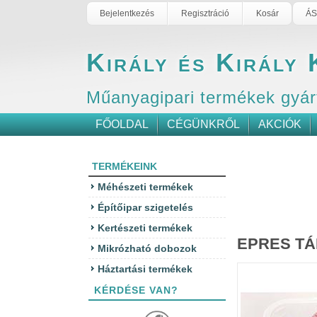
Bejelentkezés
Regisztráció
Kosár
ÁS
Király és Király 
Műanyagipari termékek gyár
FŐOLDAL
CÉGÜNKRŐL
AKCIÓK
TERMÉKEINK
Méhészeti termékek
Építőipar szigetelés
Kertészeti termékek
EPRES T
Mikrózható dobozok
Háztartási termékek
KÉRDÉSE VAN?