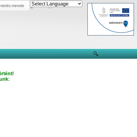
ndelés menete
Powered by
rtént!
unk: