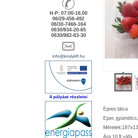
H-P: 07:00-16.00
06/29-456-492
06/30-7466-164
0630/934-20-65
0630/982-83-30
info@kiralykft.hu
A pályáat részletei
Epres tálca
Eper, gyümölcs
Méretek:187x13
Ára 10 ft +áfa