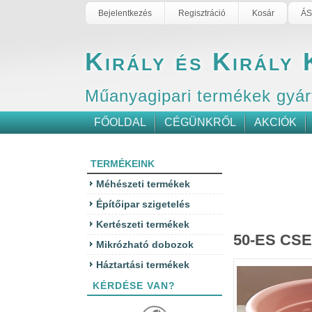
Bejelentkezés
Regisztráció
Kosár
ÁS
Király és Király 
Műanyagipari termékek gyár
FŐOLDAL
CÉGÜNKRŐL
AKCIÓK
TERMÉKEINK
Méhészeti termékek
Építőipar szigetelés
Kertészeti termékek
50-ES CS
Mikrózható dobozok
Háztartási termékek
KÉRDÉSE VAN?