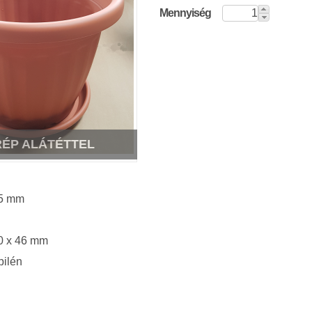
Mennyiség
RÉP ALÁTÉTTEL
75 mm
20 x 46 mm
pilén