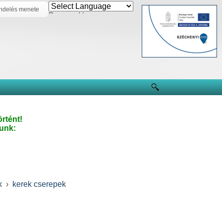
ndelés menete
Powered by
rtént!
unk:
k
›
kerek cserepek