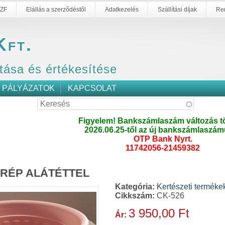
ZF
Elállás a szerződéstől
Adatkezelés
Szállítási díjak
Re
Kft.
tása és értékesítése
PÁLYÁZATOK
KAPCSOLAT
Figyelem! Bankszámlaszám változás tö
2026.06.25-től az új bankszámlaszám
OTP Bank Nyrt.
11742056-21459382
ERÉP ALÁTÉTTEL
Kategória:
Kertészeti terméke
Cikkszám:
CK-526
3 950,00 Ft
Ár: