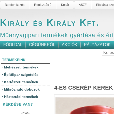
Bejelentkezés
Regisztráció
Kosár
ÁSZF
Elállás a sz
Király és Király Kft.
Műanyagipari termékek gyártása és ér
FŐOLDAL
CÉGÜNKRŐL
AKCIÓK
PÁLYÁZATOK
TERMÉKEINK
Méhészeti termékek
Építőipar szigetelés
Kertészeti termékek
4-ES CSERÉP KEREK
Mikrózható dobozok
Háztartási termékek
KÉRDÉSE VAN?