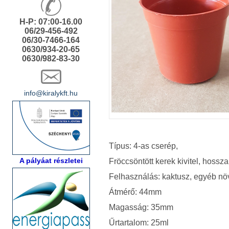
H-P: 07:00-16.00
06/29-456-492
06/30-7466-164
0630/934-20-65
0630/982-83-30
info@kiralykft.hu
Típus: 4-as cserép,
A pályáat részletei
Fröccsöntött kerek kivitel, hossz
Felhasználás: kaktusz, egyéb nö
Átmérő: 44mm
Magasság: 35mm
Űrtartalom: 25ml