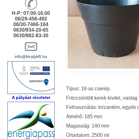
H-P: 07:00-16.00
06/29-456-492
06/30-7466-164
0630/934-20-65
0630/982-83-30
info@kiralykft.hu
Típus: 18-as cserép,
A pályáat részletei
Fröccsöntött kerek kivitel, vasta
Felhasználás: krizantém, egyéb
Átmérő: 185 mm
Magasság: 140 mm
Űrtartalom: 2500 ml