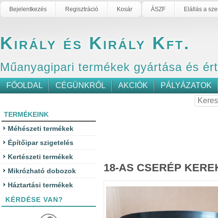
Bejelentkezés
Regisztráció
Kosár
ÁSZF
Elállás a sz
Király és Király Kft.
Műanyagipari termékek gyártása és ér
FŐOLDAL
CÉGÜNKRŐL
AKCIÓK
PÁLYÁZATOK
TERMÉKEINK
Méhészeti termékek
Építőipar szigetelés
Kertészeti termékek
18-AS CSERÉP KERE
Mikrózható dobozok
Háztartási termékek
KÉRDÉSE VAN?